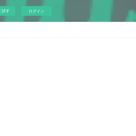
ぐ試す
ログイン