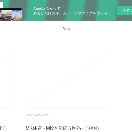
Ameba Owndで
今す
あなただけのホームページやブログをつくろう
Blog
2024.08.24 02:55
中国）
MK体育 - MK体育官方网站-（中国）